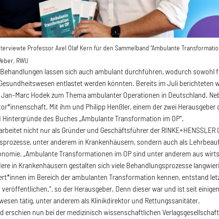
nterviewte Professor Axel Olaf Kern für den Sammelband "Ambulante Transformatio
Weber, RWU
e Behandlungen lassen sich auch ambulant durchführen, wodurch sowohl fin
Gesundheitswesen entlastet werden könnten. Bereits im Juli berichteten
Jan-Marc Hodek zum Thema ambulanter Operationen in Deutschland. Neben
utor*innenschaft. Mit ihm und Philipp Henßler, einem der zwei Herausgeber
 Hintergründe des Buches „Ambulante Transformation im OP“.
 arbeitet nicht nur als Gründer und Geschäftsführer der RINKE+HENSSLER
sprozesse, unter anderem in Krankenhäusern, sondern auch als Lehrbeauf
omie. „Ambulante Transformationen im OP sind unter anderem aus wirtsch
ere in Krankenhäusern gestalten sich viele Behandlungsprozesse langwier
pert*innen im Bereich der ambulanten Transformation kennen, entstand let
eröffentlichen.“, so der Herausgeber. Denn dieser war und ist seit einig
esen tätig, unter anderem als Klinikdirektor und Rettungssanitäter.
erschien nun bei der medizinisch wissenschaftlichen Verlagsgesellschaft