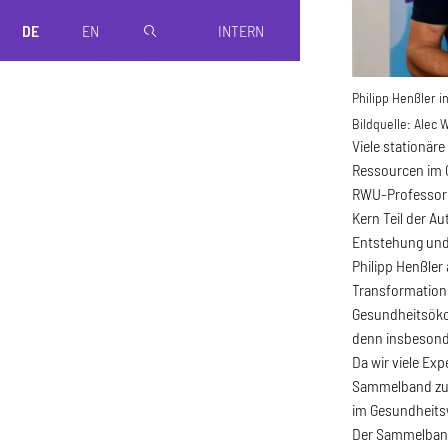
DE
EN
INTERN
magnifier
Philipp Henßler i
Bildquelle:
Alec 
Viele stationär
Ressourcen im 
RWU-Professor 
Kern Teil der A
Entstehung und
Philipp Henßler
Transformation
Gesundheitsökon
denn insbesond
Da wir viele Ex
Sammelband zu v
im Gesundheitsw
Der Sammelband 