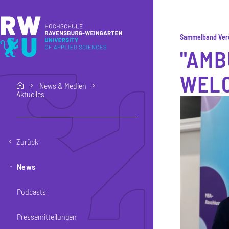
Direkt zum Inhalt
Direkt zur Hauptnavigation
Direkt zum Fußbereich
Sammelband Verö
"AMB
WELC
News & Medien
home
Aktuelles
Zurück
News
Podcasts
Pressemitteilungen