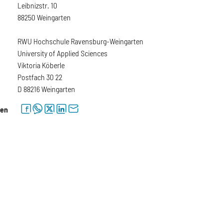
Leibnizstr. 10
88250 Weingarten
RWU Hochschule Ravensburg-Weingarten
University of Applied Sciences
Viktoria Köberle
Postfach 30 22
D 88216 Weingarten
facebook
whatsapp
twitter
linkedin
letter
len