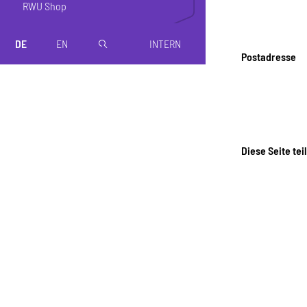
RWU Shop
DE
EN
INTERN
magnifier
Postadresse
Diese Seite tei