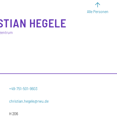
Alle Personen
STIAN
HEGELE
nzentrum
+49-751-501-9603
christian.hegele@rwu.de
H 206