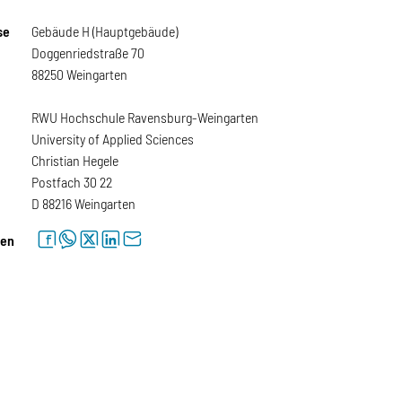
se
Gebäude H (Hauptgebäude)
Doggenriedstraße 70
88250 Weingarten
RWU Hochschule Ravensburg-Weingarten
University of Applied Sciences
Christian Hegele
Postfach 30 22
D 88216 Weingarten
facebook
whatsapp
twitter
linkedin
letter
len