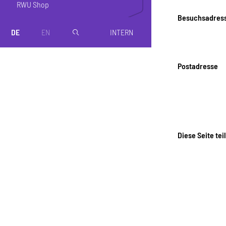
RWU Shop
Besuchsadres
DE
EN
INTERN
magnifier
Postadresse
Diese Seite tei