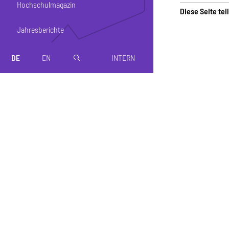
Hochschulmagazin
Diese Seite tei
Jahresberichte
DE
EN
INTERN
magnifier