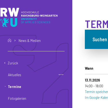
Direkt zum Inhalt
Direkt zur Hauptnavigation
Direkt zum Fußbereich
TERM
Suchen 
News & Medien
home
Zurück
Wann
Aktuelles
13.11.2026
14:00
18:00
Termine
Termin speicher
Im Google-Kale
Fotogalerien