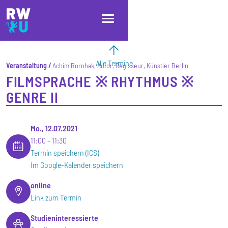
Direkt zum Inhalt
Direkt zur Hauptnavigation
Direkt zum Fußbereich
Alle Termine
Veranstaltung
Achim Bornhak, Autor, Regisseur, Künstler Berlin
FILMSPRACHE ※ RHYTHMUS ※
GENRE II
Mo., 12.07.2021
11:00
11:30
Termin speichern (ICS)
Im Google-Kalender speichern
online
Link zum Termin
Studieninteressierte