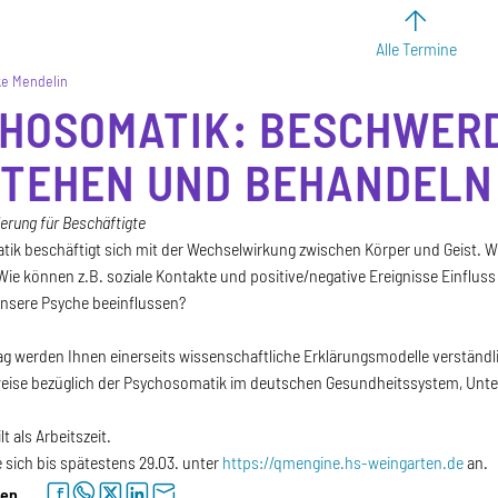
Alle Termine
ke Mendelin
HOSOMATIK: BESCHWER
TEHEN UND BEHANDELN
erung für Beschäftigte
ik beschäftigt sich mit der Wechselwirkung zwischen Körper und Geist. Wi
e können z.B. soziale Kontakte und positive/negative Ereignisse Einflu
nsere Psyche beeinflussen?
ag werden Ihnen einerseits wissenschaftliche Erklärungsmodelle verständlic
weise bezüglich der Psychosomatik im deutschen Gesundheitssystem, Unte
t als Arbeitszeit.
e sich bis spätestens 29.03. unter
https://qmengine.hs-weingarten.de
an.
facebook
whatsapp
twitter
linkedin
letter
len