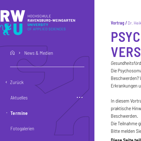
Direkt zum Inhalt
Direkt zur Hauptnavigation
Direkt zum Fußbereich
Vortrag
Dr. Hei
PSYC
VERS
News & Medien
home
Gesundheitsförd
Die Psychosomat
Beschwerden? Wi
Zurück
Erkrankungen u
Aktuelles
In diesem Vortr
praktische Hin
Termine
Beschwerden.
Die Teilnahme gil
Fotogalerien
Bitte melden Si
Diese Seite tei