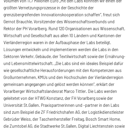
Volumen von 11,7 Millionen Euro „Mit den Labs konnten wir einen der
größten Vernetzungsprozesse in der Geschichte der
grenzübergreifenden Innovationskooperation schaffen“, freut sich
Gernot Brauchle, Vorsitzender des Wissenschaftsverbunds und
Rektor der PH Vorarlberg. Rund 120 Organisationen aus Wissenschaft,
Wirtschaft und Gesellschaft aus allen 10 Ländern und Kantonen der
Vierländerregion waren in der Aufbauphase der Labs beteiligt.
Lösungen entwickeln und implementieren werden die Labs in den
Sektoren Verkehr, Gebäude, der Textilwirtschaft sowie der Ernährung-
und Lebensmittelwirtschaft. „Die Labs sind ein ideales Beispiel dafür
wie gesellschaftliche Herausforderungen mit den Kompetenzen aus
Großunternehmen, KMUs und den Hochschulen der Vierländerregion
gemeinsam angegangen und gelöst werden können“, erklärt der
Vorarlberger Wirtschaftslandesrat Marco Tittler. Die Labs werden
geleitetet von der HTWG Konstanz, der FH Vorarlberg sowie der
Universität St.Gallen. Praxispartnerinnen und -partner in den Labs
sind zum Beispiel die ZF Friedrichshafen AG, der Logistikdienstleister
Gebrüder Weiss, der Taschenhersteller Freitag, Bosch Smart Home,
die Zumtobel AG, die Stadtwerke St.Gallen, Digital Liechtenstein sowie