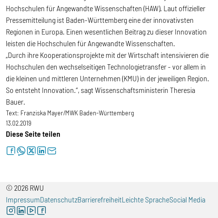
Hochschulen für Angewandte Wissenschaften (HAW). Laut offizieller
Pressemitteilung ist Baden-Württemberg eine der innovativsten
Regionen in Europa. Einen wesentlichen Beitrag zu dieser Innovation
leisten die Hochschulen für Angewandte Wissenschaften.
„Durch ihre Kooperationsprojekte mit der Wirtschaft intensivieren die
Hochschulen den wechselseitigen Technologietransfer - vor allem in
die kleinen und mittleren Unternehmen (KMU) in der jeweiligen Region.
So entsteht Innovation.“, sagt Wissenschaftsministerin Theresia
Bauer.
Text:
Franziska Mayer/MWK Baden-Württemberg
13.02.2019
Diese Seite teilen
facebook
whatsapp
twitter
linkedin
letter
© 2026 RWU
Impressum
Datenschutz
Barrierefreiheit
Leichte Sprache
Social Media
instagram
linkedin
youtube
facebook