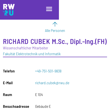
Direkt zum Inhalt
Direkt zur Hauptnavigation
Direkt zum Fußbereich
Alle Personen
RICHARD
CUBEK
M.Sc., Dipl.-Ing.(FH)
Wissenschaftlicher Mitarbeiter
Fakultät Elektrotechnik und Informatik
Telefon
+49-751-501-9838
E-Mail
richard.cubek@rwu.de
Raum
E 104
Besuchsadresse
Gebäude E