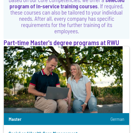
program of in-service training courses
. If required,
these courses can also be tailored to your individual
needs. After all, every company has specific
requirements for the further training of its
employees.
Part-time Master's degree programs at RWU
Master
German