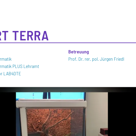
T TERRA
n
Betreuung
ormatik
Prof. Dr. rer. pol. Jürgen Friedl
formatik PLUS Lehramt
bor LAB4DTE