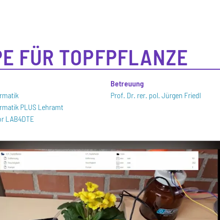
E FÜR TOPFPFLANZE
n
Betreuung
ormatik
Prof. Dr. rer. pol. Jürgen Friedl
formatik PLUS Lehramt
bor LAB4DTE