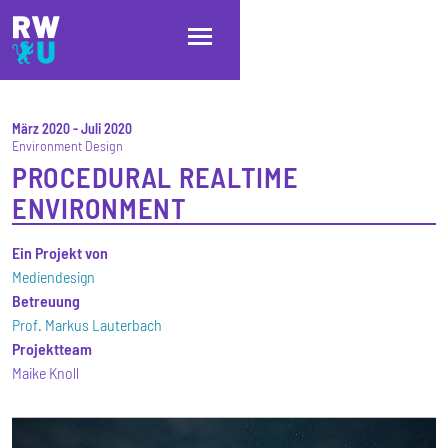
Direkt zum Inhalt
Direkt zur Hauptnavigation
Direkt zum Fußbereich
März 2020
-
Juli 2020
Environment Design
PROCEDURAL REALTIME
ENVIRONMENT
Ein Projekt von
Mediendesign
Betreuung
Prof. Markus Lauterbach
Projektteam
Maike Knoll