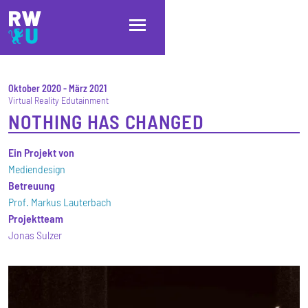
Direkt zum Inhalt
Direkt zur Hauptnavigation
Direkt zum Fußbereich
Oktober 2020
-
März 2021
Virtual Reality Edutainment
NOTHING HAS CHANGED
Ein Projekt von
Mediendesign
Betreuung
Prof. Markus Lauterbach
Projektteam
Jonas Sulzer