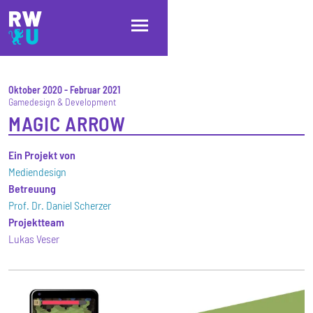
Direkt zum Inhalt
Direkt zur Hauptnavigation
Direkt zum Fußbereich
Oktober 2020
-
Februar 2021
Gamedesign & Development
MAGIC ARROW
Ein Projekt von
Mediendesign
Betreuung
Prof. Dr. Daniel Scherzer
Projektteam
Lukas Veser