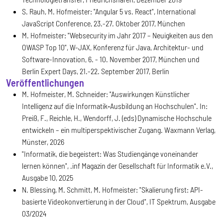
S. Rauh, M. Hofmeister: "Angular 5 vs. React", International
JavaScript Conference, 23.-27. Oktober 2017, München
M. Hofmeister: "Websecurity im Jahr 2017 – Neuigkeiten aus den
OWASP Top 10", W-JAX, Konferenz für Java, Architektur- und
Software-Innovation, 6. - 10. November 2017, München und
Berlin Expert Days, 21.-22. September 2017, Berlin
Veröffentlichungen
M. Hofmeister, M. Schneider: "Auswirkungen Künstlicher
Intelligenz auf die Informatik‐Ausbildung an Hochschulen". In:
Preiß, F., Reichle, H., Wendorff, J. (eds) Dynamische Hochschule
entwickeln – ein multiperspektivischer Zugang. Waxmann Verlag,
Münster, 2026
"Informatik, die begeistert: Was Studiengänge voneinander
lernen können", .inf Magazin der Gesellschaft für Informatik e.V.,
Ausgabe 10, 2025
N. Blessing, M. Schmitt, M. Hofmeister: "Skalierung first: API-
basierte Videokonvertierung in der Cloud", IT Spektrum, Ausgabe
03/2024