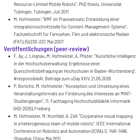
Resource-Limited Mobile Robots", PhD thesis, Universität
Tübingen, Tübingen, Juli 2011
M. Hofmeister: "BMF im Praxiseinsatz: Entwicklung einer
Integrationsschnittstelle für Content-Management-Syteme".
Fachzeitschrift für Fernsehen, Film und elektronische Medien
(FKT), (5):230-237, Mai 2007
Veröffentlichungen (peer-review)
F. Ay, J. Lingnau, M. Hofmeister, A. Pfister: "Künstliche Intelligenz
in der Hochschulverwaltung: Ergebnisse einer
Querschnittsbefragung an Hochschulen in Baden-Württemberg",
#responsibleAI. Beiträge zum uDay XXIV, 21.05.2026
P. Bonicho, M. Hofmeister: "Konzeption und Umsetzung eines
Veranstaltungsformats zur Förderung des Interesses an MINT-
Studiengängen", 11. Fachtagung Hochschuldidaktik Informatik
(HDI 2025), Freiberg
M. Hofmeister, M. Kronfeld, A. Zell: "Cooperative visual mapping
in a heterogeneous team of mobile robots", IEEE International
Conference on Robotics and Automation (ICRA), S. 1491-1496,
Shanghai, China, Mai 2011