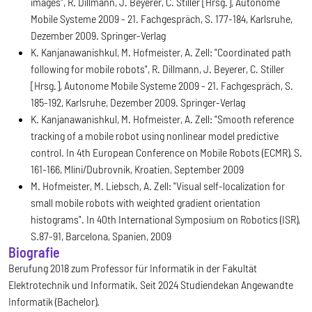
images", R. Dillmann, J. Beyerer, C. Stiller [Hrsg.], Autonome
Mobile Systeme 2009 - 21. Fachgespräch, S. 177-184, Karlsruhe,
Dezember 2009. Springer-Verlag
K. Kanjanawanishkul, M. Hofmeister, A. Zell: "Coordinated path
following for mobile robots", R. Dillmann, J. Beyerer, C. Stiller
[Hrsg.], Autonome Mobile Systeme 2009 - 21. Fachgespräch, S.
185-192, Karlsruhe, Dezember 2009. Springer-Verlag
K. Kanjanawanishkul, M. Hofmeister, A. Zell: "Smooth reference
tracking of a mobile robot using nonlinear model predictive
control. In 4th European Conference on Mobile Robots (ECMR), S.
161-166, Mlini/Dubrovnik, Kroatien, September 2009
M. Hofmeister, M. Liebsch, A. Zell: "Visual self-localization for
small mobile robots with weighted gradient orientation
histograms". In 40th International Symposium on Robotics (ISR),
S.87-91, Barcelona, Spanien, 2009
Biografie
Berufung 2018 zum Professor für Informatik in der Fakultät
Elektrotechnik und Informatik. Seit 2024 Studiendekan Angewandte
Informatik (Bachelor).