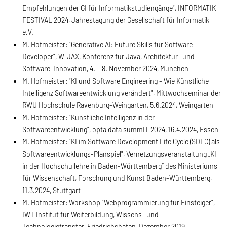
Empfehlungen der GI für Informatikstudiengänge", INFORMATIK
FESTIVAL 2024, Jahrestagung der Gesellschaft für Informatik
e.V.
M. Hofmeister: "Generative AI: Future Skills für Software
Developer", W-JAX, Konferenz für Java, Architektur- und
Software-Innovation, 4. – 8. November 2024, München
M. Hofmeister: "KI und Software Engineering - Wie Künstliche
Intelligenz Softwareentwicklung verändert", Mittwochseminar der
RWU Hochschule Ravenburg-Weingarten, 5.6.2024, Weingarten
M. Hofmeister: "Künstliche Intelligenz in der
Softwareentwicklung", opta data summIT 2024, 16.4.2024, Essen
M. Hofmeister: "KI im Software Development Life Cycle (SDLC) als
Softwareentwicklungs-Planspiel", Vernetzungsveranstaltung „KI
in der Hochschullehre in Baden-Württemberg“ des Ministeriums
für Wissenschaft, Forschung und Kunst Baden-Württemberg,
11.3.2024, Stuttgart
M. Hofmeister: Workshop "Webprogrammierung für Einsteiger",
IWT Institut für Weiterbildung, Wissens- und
Technologietransfer, Friedrichshafen, Dezember 2019