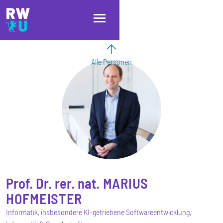
Direkt zum Inhalt
Direkt zur Hauptnavigation
Direkt zum Fußbereich
Alle Personen
Prof. Dr. rer. nat.
MARIUS
HOFMEISTER
Informatik, insbesondere KI-getriebene Softwareentwicklung,