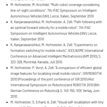
M. Hofmeister, M. Kronfeld: "Multi-robot coverage considering
line-of-sight conditions", 7th IFAC Symposium on Intelligent
Autonomous Vehicles (IAV), Lecce, Italien, September 2010
K. Kanjanawanishkul, M. Hofmeister, A. Zell: "Path following with
an optimal forward velocity for a mobile robot", 7th IFAC
Symposium on Intelligent Autonomous Vehicles (IAV), Lecce,
Italien, September 2010
K. Kanjanawanishkul, M. Hofmeister, A. Zell: "Experiments on
formation switching for mobile robots", IEEE/ASME International
Conference on Advanced Intelligent Mechatronics (AIM 2010), S.
323-328, Montréal, Kanada, Juli 2010
M. Hofmeister, P. Vorst, A. Zell: "A comparison of efficient global
image features for localizing small mobile robots", ISR/ROBOTIK
2010 (Proceedings of the joint conference of ISR 2010 (41st
International Symposium on Robotics) and ROBOTIK 2010 (6th
German Conference on Robotics)), S. 143-150. VDE Verlag, Juni
2010
M. Hofmeister, S. Erhard, A. Zell: "Visual self-localization with tiny