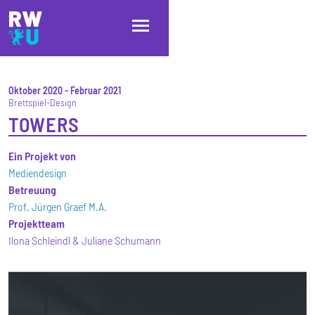
Direkt zum Inhalt
Direkt zur Hauptnavigation
Direkt zum Fußbereich
Oktober 2020
-
Februar 2021
Brettspiel-Design
TOWERS
Ein Projekt von
Mediendesign
Betreuung
Prof. Jürgen Graef M.A.
Projektteam
Ilona Schleindl & Juliane Schumann