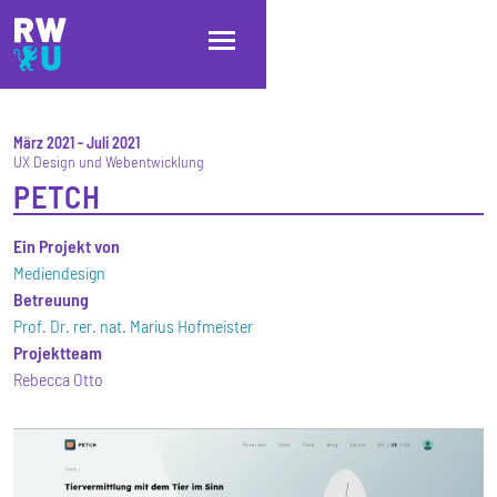
Direkt zum Inhalt
Direkt zur Hauptnavigation
Direkt zum Fußbereich
März 2021
-
Juli 2021
UX Design und Webentwicklung
PETCH
Ein Projekt von
Mediendesign
Betreuung
Prof. Dr. rer. nat. Marius Hofmeister
Projektteam
Rebecca Otto