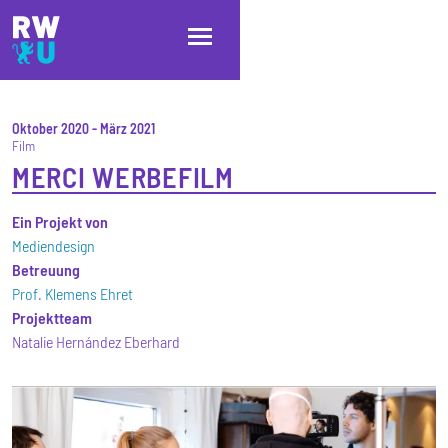
Direkt zum Inhalt
Direkt zur Hauptnavigation
Direkt zum Fußbereich
Oktober 2020
-
März 2021
Film
MERCI WERBEFILM
Ein Projekt von
Mediendesign
Betreuung
Prof. Klemens Ehret
Projektteam
Natalie Hernández Eberhard