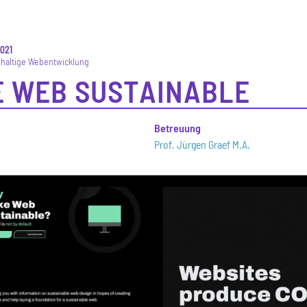
2021
haltige Webentwicklung
 WEB SUSTAINABLE
n
Betreuung
Prof. Jürgen Graef M.A.