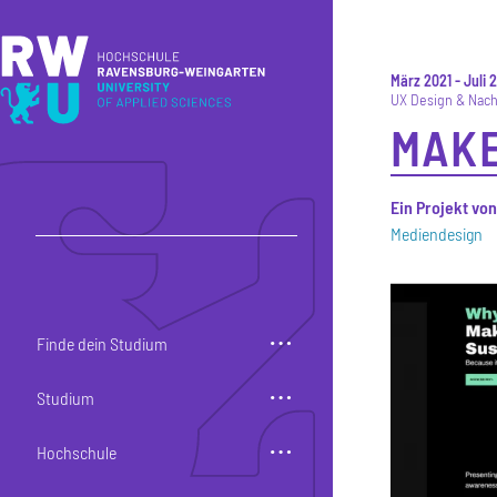
Direkt zum Inhalt
Direkt zur Hauptnavigation
Direkt zum Fußbereich
März 2021
-
Juli 
UX Design & Nach
MAKE
Ein Projekt vo
Mediendesign
Finde dein Studium
Studium
Hochschule