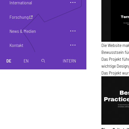
International
Forschung
News & Medien
Kontakt
Die Website ma
Bewusstsein für
Das Projekt füh
DE
EN
INTERN
magnifier
wichtige Design
Das Projekt wur