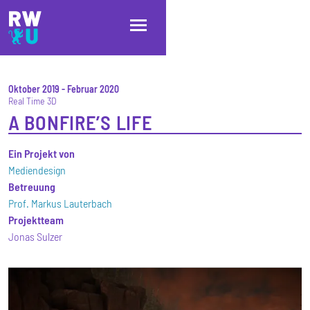
Direkt zum Inhalt
Direkt zur Hauptnavigation
Direkt zum Fußbereich
Oktober 2019
-
Februar 2020
Real Time 3D
A BONFIRE’S LIFE
Ein Projekt von
Mediendesign
Betreuung
Prof. Markus Lauterbach
Projektteam
Jonas Sulzer