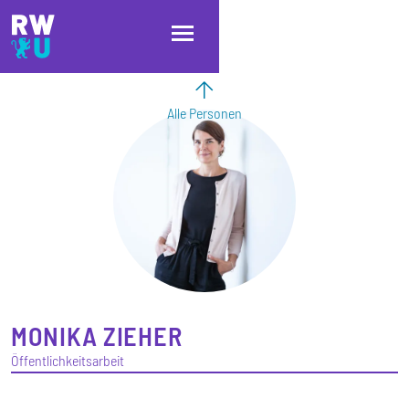
Direkt zum Inhalt
Direkt zur Hauptnavigation
Direkt zum Fußbereich
Alle Personen
MONIKA
ZIEHER
Öffentlichkeitsarbeit