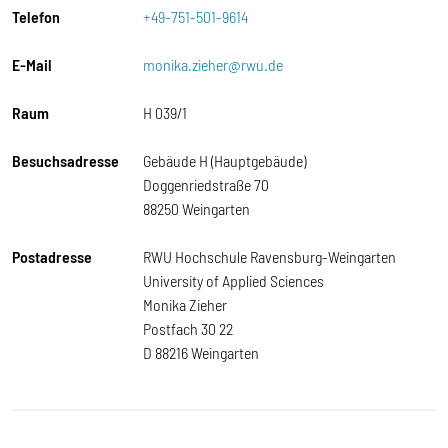
Telefon
+49-751-501-9614
E-Mail
monika.zieher@rwu.de
Raum
H 039/1
Besuchsadresse
Gebäude H (Hauptgebäude)
Doggenriedstraße 70
88250 Weingarten
Postadresse
RWU Hochschule Ravensburg-Weingarten
University of Applied Sciences
Monika Zieher
Postfach 30 22
D 88216 Weingarten