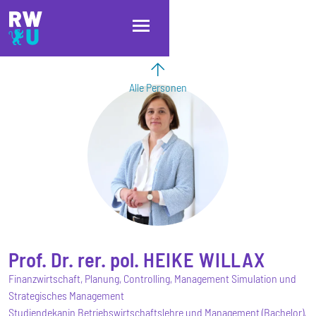
Direkt zum Inhalt
Direkt zur Hauptnavigation
Direkt zum Fußbereich
Alle Personen
Prof. Dr. rer. pol.
HEIKE
WILLAX
Finanzwirtschaft, Planung, Controlling, Management Simulation und
Strategisches Management
Studiendekanin Betriebswirtschaftslehre und Management (Bachelor),