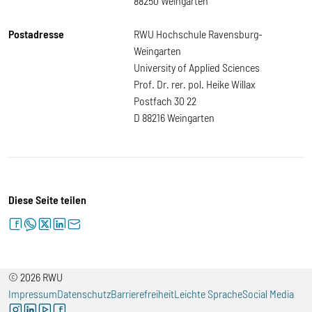
88250 Weingarten
Postadresse
RWU Hochschule Ravensburg-
Weingarten
University of Applied Sciences
Prof. Dr. rer. pol. Heike Willax
Postfach 30 22
D 88216 Weingarten
Diese Seite teilen
facebook
whatsapp
twitter
linkedin
letter
© 2026 RWU
Impressum
Datenschutz
Barrierefreiheit
Leichte Sprache
Social Media
instagram
linkedin
youtube
facebook