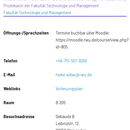
Prodekanin der Fakultät Technologie und Management
Fakultät Technologie und Management
Öffnungs-/Sprechzeiten
Termine buchbar über Moodle:
https://moodle.rwu.de/course/view.php?
id=805
Telefon
+49-751-501-9258
E-Mail
heike.willax@rwu.de
Weblinks
Vorlesungsplan
Raum
B 205
Besuchsadresse
Gebäude B
Leibnizstr. 12