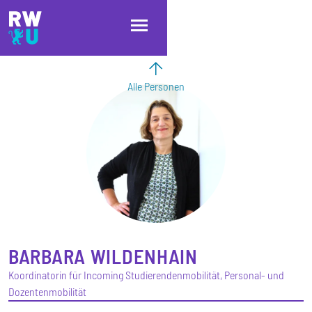
Direkt zum Inhalt
Direkt zur Hauptnavigation
Direkt zum Fußbereich
Alle Personen
BARBARA
WILDENHAIN
Koordinatorin für Incoming Studierendenmobilität, Personal- und
Dozentenmobilität