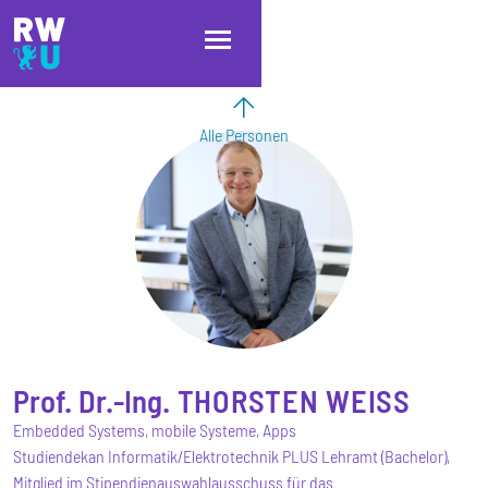
Direkt zum Inhalt
Direkt zur Hauptnavigation
Direkt zum Fußbereich
Alle Personen
Prof. Dr.-Ing.
THORSTEN
WEISS
Embedded Systems, mobile Systeme, Apps
Studiendekan Informatik/Elektrotechnik PLUS Lehramt (Bachelor),
Mitglied im Stipendienauswahlausschuss für das