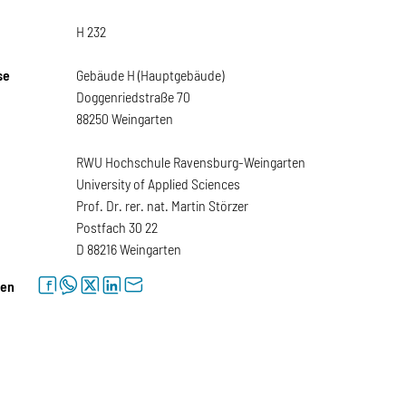
H 232
se
Gebäude H (Hauptgebäude)
Doggenriedstraße 70
88250 Weingarten
RWU Hochschule Ravensburg-Weingarten
University of Applied Sciences
Prof. Dr. rer. nat. Martin Störzer
Postfach 30 22
D 88216 Weingarten
facebook
whatsapp
twitter
linkedin
letter
len