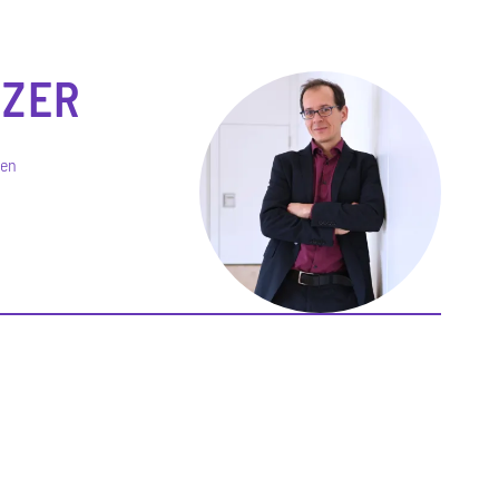
RZER
ien