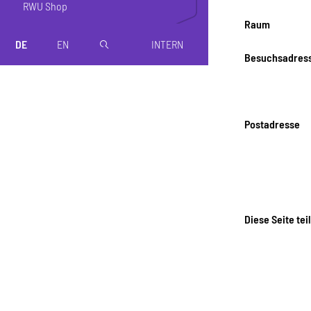
RWU Shop
Raum
DE
EN
INTERN
magnifier
Besuchsadres
Postadresse
Diese Seite tei