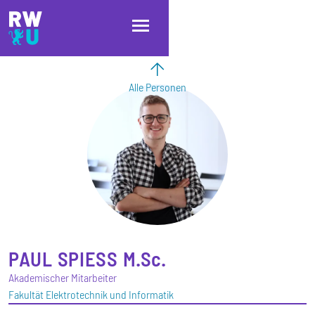
Direkt zum Inhalt
Direkt zur Hauptnavigation
Direkt zum Fußbereich
Alle Personen
PAUL
SPIESS
M.Sc.
Akademischer Mitarbeiter
Fakultät Elektrotechnik und Informatik