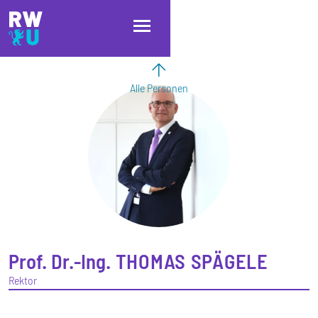
Direkt zum Inhalt
Direkt zur Hauptnavigation
Direkt zum Fußbereich
Alle Personen
Prof. Dr.-Ing.
THOMAS
SPÄGELE
Rektor