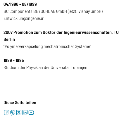
04/1996 - 08/1999
BC Components BEYSCHLAG GmbH (jetzt: Vishay GmbH)
Entwicklungsingenieur
2007 Promotion zum Doktor der Ingenieurwissenschaften, TU
Berlin
"Polymerverkapselung mechatronischer Systeme"
1989 - 1995
Studium der Physik an der Universität Tübingen
Diese Seite teilen
facebook
whatsapp
twitter
linkedin
letter