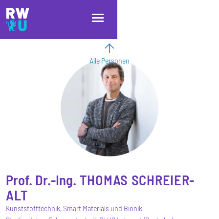
Direkt zum Inhalt
Direkt zur Hauptnavigation
Direkt zum Fußbereich
Alle Personen
Prof. Dr.-Ing.
THOMAS
SCHREIER-
ALT
Kunststofftechnik, Smart Materials und Bionik