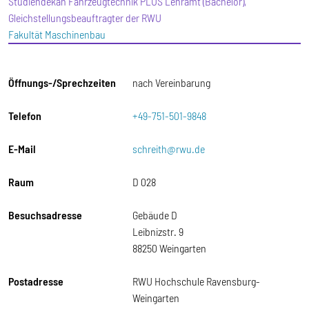
Studiendekan Fahrzeugtechnik PLUS Lehramt (Bachelor),
Gleichstellungsbeauftragter der RWU
Fakultät Maschinenbau
Öffnungs-/Sprechzeiten
nach Vereinbarung
Telefon
+49-751-501-9848
E-Mail
schreith@rwu.de
Raum
D 028
Besuchsadresse
Gebäude D
Leibnizstr. 9
88250 Weingarten
Postadresse
RWU Hochschule Ravensburg-
Weingarten