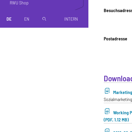
RWU Shop
Besuchsadres
DE
EN
INTERN
magnifier
Postadresse
Downloa
Marketing 
Sozialmarketin
Working P
(PDF, 1.12 MB)