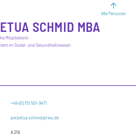
Alle Personen
PETUA
SCHMID
MBA
he Mitarbeiterin
ent im Sozial- und Gesundheitswesen
+49-(0) 751 501-9471
perpetua.schmid@rwu.de
A 219