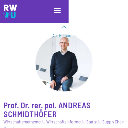
Direkt zum Inhalt
Direkt zur Hauptnavigation
Direkt zum Fußbereich
Alle Personen
Prof. Dr. rer. pol.
ANDREAS
SCHMIDTHÖFER
Wirtschaftsmathematik, Wirtschaftsinformatik, Statistik, Supply Chain