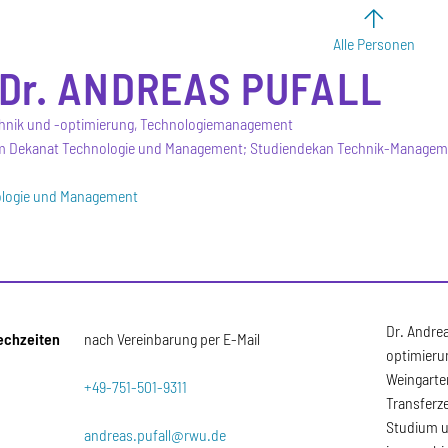
Alle Personen
Dr.
ANDREAS
PUFALL
hnik und -optimierung, Technologiemanagement
m Dekanat Technologie und Management; Studiendekan Technik-Managem
ologie und Management
Dr. Andrea
echzeiten
nach Vereinbarung per E-Mail
optimieru
Weingarten
+49-751-501-9311
Transferz
Studium u
andreas.pufall@rwu.de