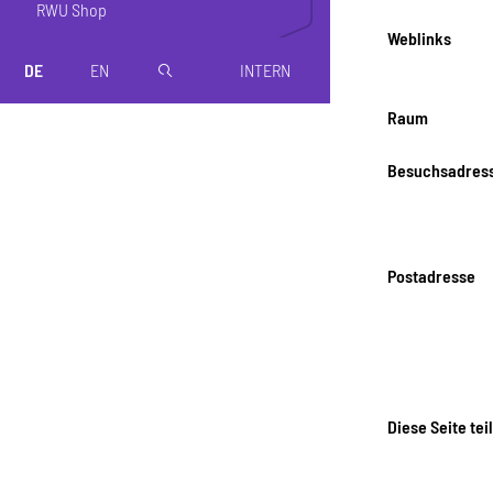
RWU Shop
Weblinks
DE
EN
INTERN
magnifier
Raum
Besuchsadres
Postadresse
Diese Seite tei