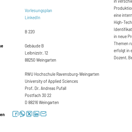
in versch
Produktio
Vorlesungsplan
eine inter
LinkedIn
High-Tech
Identifik
B 220
in neue P
Themen ru
se
Gebäude B
erfolgt in
Leibnizstr. 12
Dozent, Be
88250 Weingarten
RWU Hochschule Ravensburg-Weingarten
University of Applied Sciences
Prof. Dr. Andreas Pufall
Postfach 30 22
D 88216 Weingarten
facebook
whatsapp
twitter
linkedin
letter
len