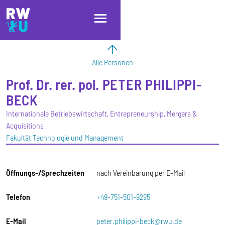
Direkt zum Inhalt
Direkt zur Hauptnavigation
Direkt zum Fußbereich
Alle Personen
Prof. Dr. rer. pol.
PETER
PHILIPPI-
BECK
Internationale Betriebswirtschaft, Entrepreneurship, Mergers &
Acquisitions
Fakultät Technologie und Management
Öffnungs-/Sprechzeiten
nach Vereinbarung per E-Mail
Telefon
+49-751-501-9285
E-Mail
peter.philippi-beck@rwu.de