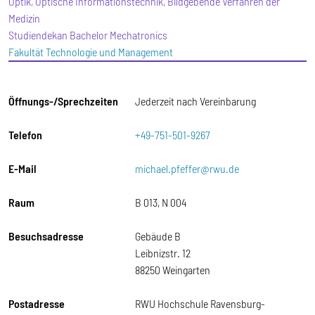
Optik, Optische Informationstechnik, Bildgebende Verfahren der
Medizin
Studiendekan Bachelor Mechatronics
Fakultät Technologie und Management
Öffnungs-/Sprechzeiten
Jederzeit nach Vereinbarung
Telefon
+49-751-501-9267
E-Mail
michael.pfeffer@rwu.de
Raum
B 013, N 004
Besuchsadresse
Gebäude B
Leibnizstr. 12
88250 Weingarten
Postadresse
RWU Hochschule Ravensburg-