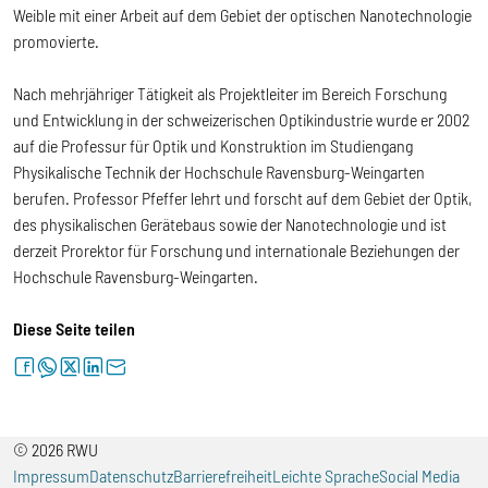
Weible mit einer Arbeit auf dem Gebiet der optischen Nanotechnologie
promovierte.
Nach mehrjähriger Tätigkeit als Projektleiter im Bereich Forschung
und Entwicklung in der schweizerischen Optikindustrie wurde er 2002
auf die Professur für Optik und Konstruktion im Studiengang
Physikalische Technik der Hochschule Ravensburg-Weingarten
berufen. Professor Pfeffer lehrt und forscht auf dem Gebiet der Optik,
des physikalischen Gerätebaus sowie der Nanotechnologie und ist
derzeit Prorektor für Forschung und internationale Beziehungen der
Hochschule Ravensburg-Weingarten.
Diese Seite teilen
facebook
whatsapp
twitter
linkedin
letter
© 2026 RWU
Impressum
Datenschutz
Barrierefreiheit
Leichte Sprache
Social Media