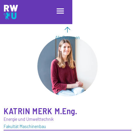
Direkt zum Inhalt
Direkt zur Hauptnavigation
Direkt zum Fußbereich
Alle Personen
KATRIN
MERK
M.Eng.
Energie und Umwelttechnik
Fakultät Maschinenbau