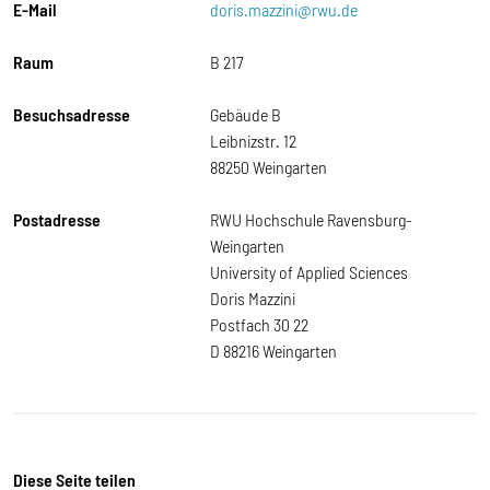
E-Mail
doris.mazzini@rwu.de
Raum
B 217
Besuchsadresse
Gebäude B
Leibnizstr. 12
88250 Weingarten
Postadresse
RWU Hochschule Ravensburg-
Weingarten
University of Applied Sciences
Doris Mazzini
Postfach 30 22
D 88216 Weingarten
Diese Seite teilen