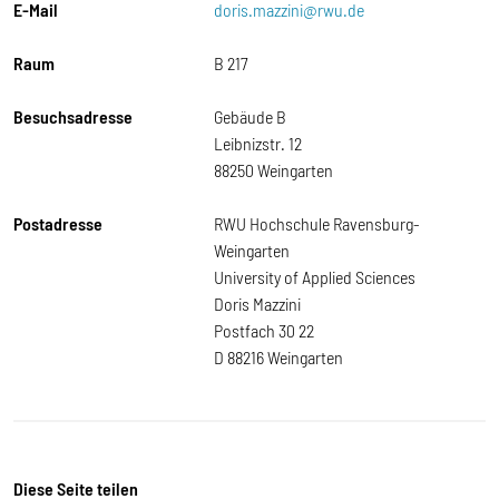
E-Mail
doris.mazzini@rwu.de
Raum
B 217
Besuchsadresse
Gebäude B
Leibnizstr. 12
88250 Weingarten
Postadresse
RWU Hochschule Ravensburg-
Weingarten
University of Applied Sciences
Doris Mazzini
Postfach 30 22
D 88216 Weingarten
Diese Seite teilen