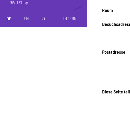
RWU Shop
Raum
DE
EN
INTERN
magnifier
Besuchsadres
Postadresse
Diese Seite tei