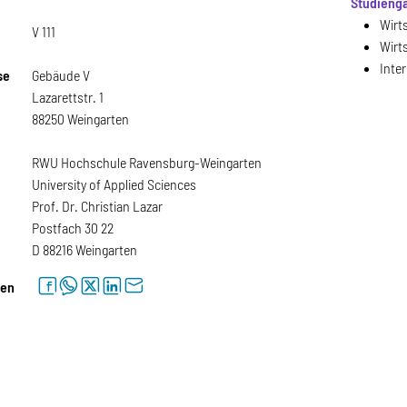
Studieng
Wirt
V 111
Wirt
Inter
se
Gebäude V
Lazarettstr. 1
88250 Weingarten
RWU Hochschule Ravensburg-Weingarten
University of Applied Sciences
Prof. Dr. Christian Lazar
Postfach 30 22
D 88216 Weingarten
facebook
whatsapp
twitter
linkedin
letter
len