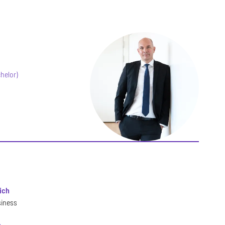
helor)
ich
siness