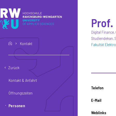
Direkt zum Inhalt
Direkt zur Hauptnavigation
Direkt zum Fußbereich
Prof.
Digital Finance
Studiendekan, S
Kontakt
home
Fakultät Elektr
Zurück
Kontakt & Anfahrt
Telefon
Öffnungszeiten
E-Mail
Personen
Weblinks