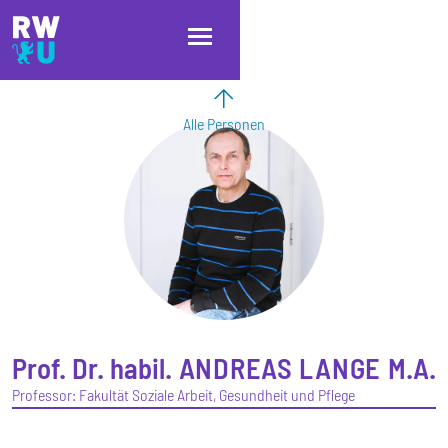
Direkt zum Inhalt
Direkt zur Hauptnavigation
Direkt zum Fußbereich
Alle Personen
Prof. Dr. habil.
ANDREAS
LANGE
M.A.
Professor: Fakultät Soziale Arbeit, Gesundheit und Pflege