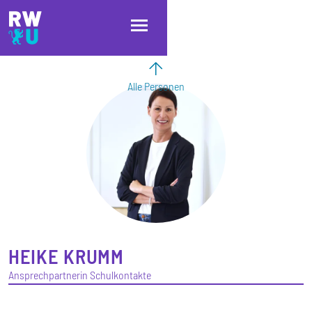
Direkt zum Inhalt
Direkt zur Hauptnavigation
Direkt zum Fußbereich
Alle Personen
HEIKE
KRUMM
Ansprechpartnerin Schulkontakte