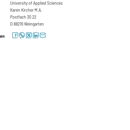
University of Applied Sciences
Karen Kircher M.A.
Postfach 30 22
D 88216 Weingarten
facebook
whatsapp
twitter
linkedin
letter
len