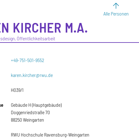
Alle Personen
EN
KIRCHER
M.A.
esign, Öffentlichkeitsarbeit
+49-751-501-9552
karen.kircher@rwu.de
H039/1
se
Gebäude H (Hauptgebäude)
Doggenriedstraße 70
88250 Weingarten
RWU Hochschule Ravensburg-Weingarten