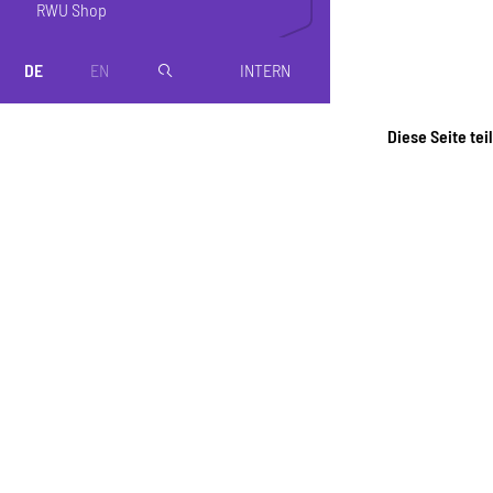
RWU Shop
DE
EN
INTERN
magnifier
Diese Seite tei