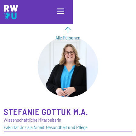
Direkt zum Inhalt
Direkt zur Hauptnavigation
Direkt zum Fußbereich
Alle Personen
STEFANIE
GOTTUK
M.A.
Wissenschaftliche Mitarbeiterin
Fakultät Soziale Arbeit, Gesundheit und Pflege