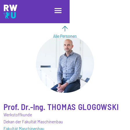
Direkt zum Inhalt
Direkt zur Hauptnavigation
Direkt zum Fußbereich
Alle Personen
Prof. Dr.-Ing.
THOMAS
GLOGOWSKI
Werkstoffkunde
Dekan der Fakultät Maschinenbau
Fakultät Maschinenbau