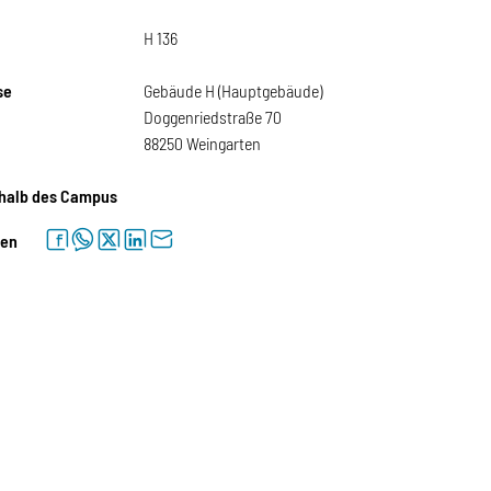
H 136
se
Gebäude H (Hauptgebäude)
Doggenriedstraße 70
88250 Weingarten
halb des Campus
facebook
whatsapp
twitter
linkedin
letter
len