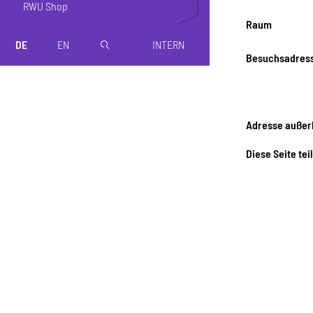
RWU Shop
Raum
DE
EN
INTERN
magnifier
Besuchsadres
Adresse außer
Diese Seite tei