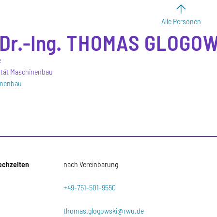
Alle Personen
Dr.-Ing.
THOMAS
GLOGOW
e
ltät Maschinenbau
inenbau
echzeiten
nach Vereinbarung
+49-751-501-9550
thomas.glogowski@rwu.de