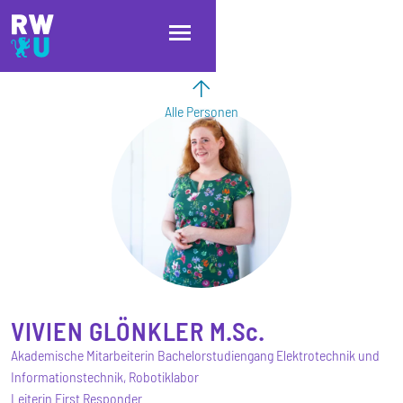
Direkt zum Inhalt
Direkt zur Hauptnavigation
Direkt zum Fußbereich
Alle Personen
VIVIEN
GLÖNKLER
M.Sc.
Akademische Mitarbeiterin Bachelorstudiengang Elektrotechnik und
Informationstechnik, Robotiklabor
Leiterin First Responder