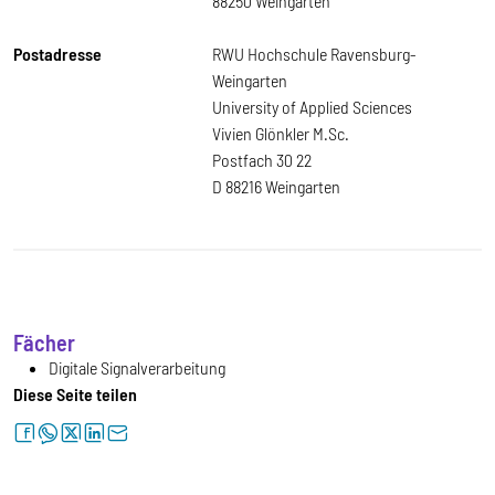
88250 Weingarten
Postadresse
RWU Hochschule Ravensburg-
Weingarten
University of Applied Sciences
Vivien Glönkler M.Sc.
Postfach 30 22
D 88216 Weingarten
Fächer
Digitale Signalverarbeitung
Diese Seite teilen
facebook
whatsapp
twitter
linkedin
letter