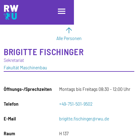
Direkt zum Inhalt
Direkt zur Hauptnavigation
Direkt zum Fußbereich
Alle Personen
BRIGITTE
FISCHINGER
Sekretariat
Fakultät Maschinenbau
Öffnungs-/Sprechzeiten
Montags bis Freitags 08:30 - 12:00 Uhr
Telefon
+49-751-501-9502
E-Mail
brigitte.fischinger@rwu.de
Raum
H 137