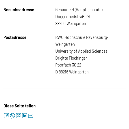
Besuchsadresse
Gebäude H (Hauptgebäude)
Doggenriedstraße 70
88250 Weingarten
Postadresse
RWU Hochschule Ravensburg-
Weingarten
University of Applied Sciences
Brigitte Fischinger
Postfach 30 22
D 88216 Weingarten
Diese Seite teilen
facebook
whatsapp
twitter
linkedin
letter