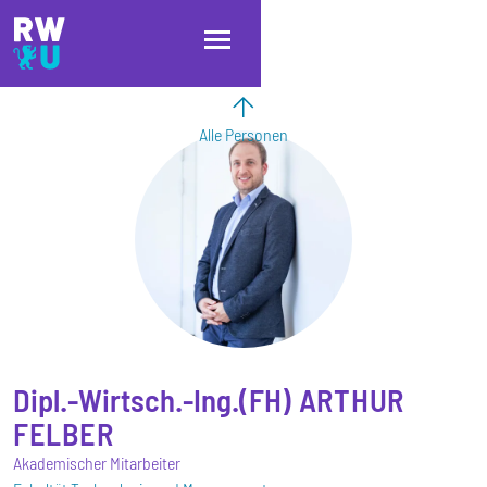
Direkt zum Inhalt
Direkt zur Hauptnavigation
Direkt zum Fußbereich
Alle Personen
Dipl.-Wirtsch.-Ing.(FH)
ARTHUR
FELBER
Akademischer Mitarbeiter