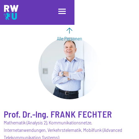
Direkt zum Inhalt
Direkt zur Hauptnavigation
Direkt zum Fußbereich
Alle Personen
Prof. Dr.-Ing.
FRANK
FECHTER
Mathematik (Analysis 2), Kommunikationsnetze,
Internetanwendungen, Verkehrstelematik, Mobilfunk (Advanced
Telekommunikation Systems)