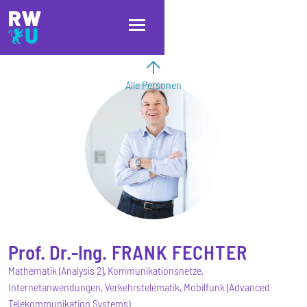
Direkt zum Inhalt
Direkt zur Hauptnavigation
Direkt zum Fußbereich
Alle Personen
Prof. Dr.-Ing.
FRANK
FECHTER
Mathematik (Analysis 2), Kommunikationsnetze,
Internetanwendungen, Verkehrstelematik, Mobilfunk (Advanced
Telekommunikation Systems)