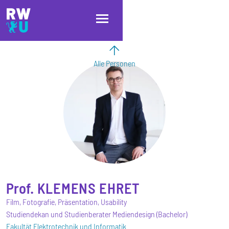
Direkt zum Inhalt
Direkt zur Hauptnavigation
Direkt zum Fußbereich
Alle Personen
Prof.
KLEMENS
EHRET
Film, Fotografie, Präsentation, Usability
Studiendekan und Studienberater Mediendesign (Bachelor)
Fakultät Elektrotechnik und Informatik